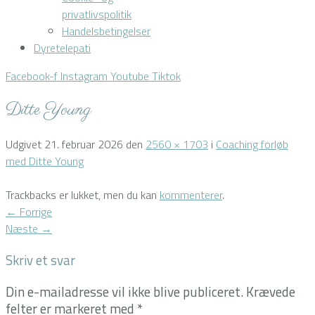
privatlivspolitik
Handelsbetingelser
Dyretelepati
Facebook-f
Instagram
Youtube
Tiktok
Ditte Young
Udgivet
21. februar 2026
den
2560 × 1703
i
Coaching forløb
med Ditte Young
Trackbacks er lukket, men du kan
kommenterer
.
←
Forrige
Næste
→
Skriv et svar
Din e-mailadresse vil ikke blive publiceret.
Krævede
felter er markeret med
*