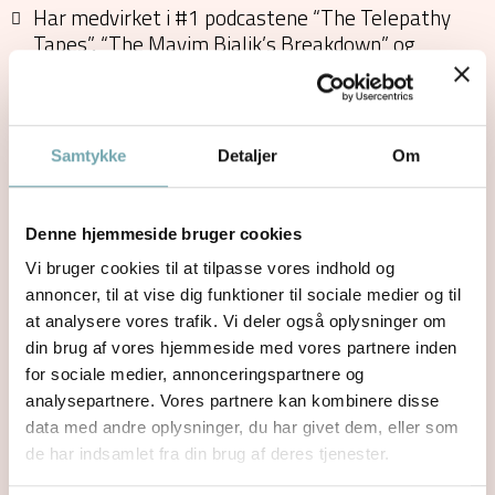
Har medvirket i #1 podcastene “The Telepathy
Tapes”, “The Mayim Bialik’s Breakdown” og
mange flere.
#1 bestseller på Amazon.com med bogen
"What the Horse Whispers"
TED❌ foredragsholder: "The Three Tools To
Samtykke
Detaljer
Om
Success My Disabled Son Taught Me"
Har arbejdet som familieterapeut og spirituel
Denne hjemmeside bruger cookies
coach i de sidste 30 år
Vi bruger cookies til at tilpasse vores indhold og
Hjælper alt fra den lille ponypige til OL-ryttere
annoncer, til at vise dig funktioner til sociale medier og til
over hele verden med at forstå deres hests sind
at analysere vores trafik. Vi deler også oplysninger om
og hvordan de forbedrer træningen
din brug af vores hjemmeside med vores partnere inden
Forfatter til 4 bøger om adfærdsproblemer med
for sociale medier, annonceringspartnere og
dyr og børn & unge i mistrivsel
analysepartnere. Vores partnere kan kombinere disse
Medforfatter til coaching bogen "Activate Your
data med andre oplysninger, du har givet dem, eller som
Life Vol. III" - #1 bestseller i USA
de har indsamlet fra din brug af deres tjenester.
Kendt som Danmarks mest anerkendte